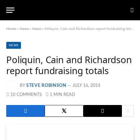
Home
»
News
»
News
»
Poliquin, Cain and Richardson report fundraising totals
NEWS
Poliquin, Cain and Richardson
report fundraising totals
BY
STEVE ROBINSON
JULY 16, 2014
10 COMMENTS
1 MIN READ