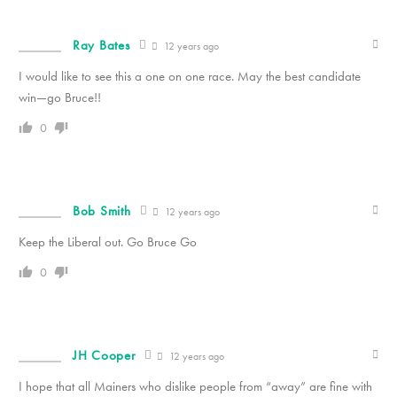
Ray Bates
12 years ago
I would like to see this a one on one race. May the best candidate
win—go Bruce!!
0
Bob Smith
12 years ago
Keep the Liberal out. Go Bruce Go
0
JH Cooper
12 years ago
I hope that all Mainers who dislike people from “away” are fine with