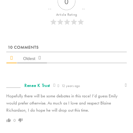
0
Article Rating
10
COMMENTS
Oldest
Renee K Trust
12 years ago
Hopefully there will be some debates in this race! I’d guess Emily
would prefer otherwise. As much as I love and respect Blaine
Richardson, I do hope he will drop out this time.
0